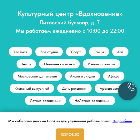
Культурный центр «Вдохновение»
Литовский бульвар, д. 7.
Мы работаем ежедневно с 10:00 до 22:00
Главная
Все студии
Спорт
Танцы
Арт
Театр
Интеллект и языки
Раннее развитие
Московское долголетие
Акции и скидки
Афиша
Классный выпускной
День рождения
Аренда залов
Летние резиденции
НеЛетние резиденции
Мы собираем данные Cookies для улучшения работы сайта.
Подробнее
© Культурный центр "Вдохновение"
+ 7 (495) 197-71-70
ХОРОШО