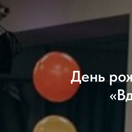
День ро
«В