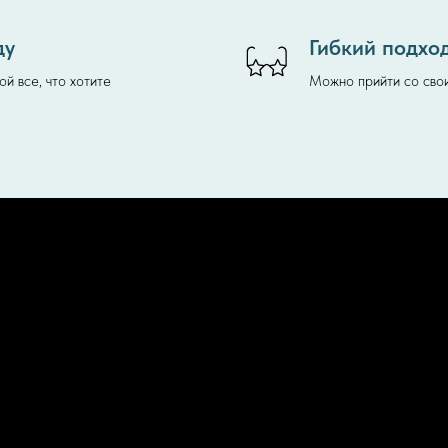
ду
Гибкий подхо
й все, что хотите
Можно прийти со сво