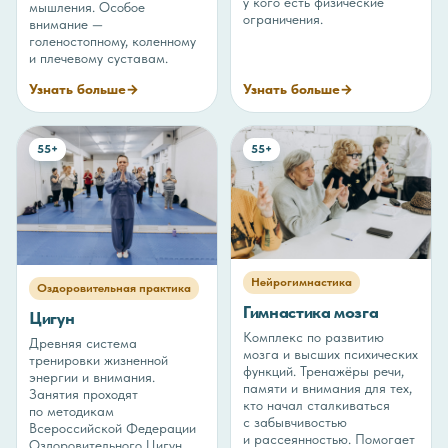
у кого есть физические
мышления. Особое
ограничения.
внимание —
голеностопному, коленному
и плечевому суставам.
Узнать больше
→
Узнать больше
→
55+
55+
Нейрогимнастика
Оздоровительная практика
Гимнастика мозга
Цигун
Комплекс по развитию
Древняя система
мозга и высших психических
тренировки жизненной
функций. Тренажёры речи,
энергии и внимания.
памяти и внимания для тех,
Занятия проходят
кто начал сталкиваться
по методикам
с забывчивостью
Всероссийской Федерации
и рассеянностью. Помогает
Оздоровительного Цигун,