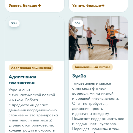
Узнать больше
→
Узнать больше
→
55+
55+
Танцевальный фитнес
Адаптивная гимнастика
Зумба
Адаптивная
гимнастика
Танцевальные связки
с мягкими фитнес-
Упражнения
вариациями на низкой
с гимнастической палкой
и средней интенсивности.
и мячом. Работа
Опыт не требуется,
с предметами делает
движения просты
движения координационно
и доступны каждому.
сложнее — это тренировка
Помогает поддерживать вес
и для тела, и для мозга:
и подвижность суставов.
улучшаются равновесие,
Подойдёт новичкам и тем,
концентрация и скорость