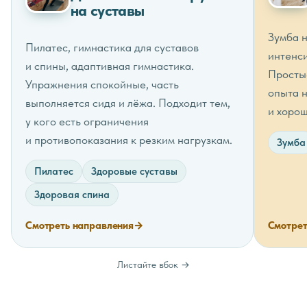
на суставы
Зумба н
Пилатес, гимнастика для суставов
интенси
и спины, адаптивная гимнастика.
Простые
Упражнения спокойные, часть
опыта н
выполняется сидя и лёжа. Подходит тем,
и хорош
у кого есть ограничения
и противопоказания к резким нагрузкам.
Зумба
Пилатес
Здоровые суставы
Здоровая спина
Смотреть направления
→
Смотрет
Листайте вбок →