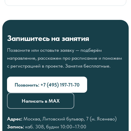
гимнастика для суставов и спины, пилатес,
Москва, Литовский бульвар, 7 — примерно
цигун. Они подходят людям с ограничениями
10 минут от метро Ясенево
. Центр работает
и противопоказаниями к резким нагрузкам. Если
ежедневно с 10:00 до 22:00. После занятий
сомневаетесь, что выбрать, позвоните —
можно провести время в кафе и просторных
подскажем подходящую группу.
Запишитесь на занятия
холлах.
Позвоните или оставьте заявку — подберём
направление, расскажем про расписание и поможем
с регистрацией в проекте. Занятия бесплатные.
Позвонить: +7 (495) 197-71-70
Написать в MAX
Адрес:
Москва, Литовский бульвар, 7 (м. Ясенево)
Запись:
каб. 308, будни 10:00–17:00