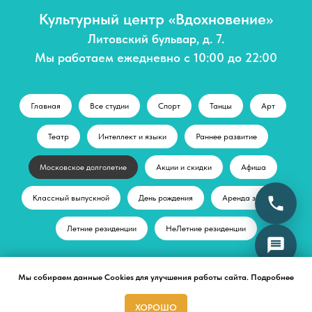
Культурный центр «Вдохновение»
Литовский бульвар, д. 7.
Мы работаем ежедневно с 10:00 до 22:00
Главная
Все студии
Спорт
Танцы
Арт
Театр
Интеллект и языки
Раннее развитие
Московское долголетие
Акции и скидки
Афиша
Классный выпускной
День рождения
Аренда залов
Летние резиденции
НеЛетние резиденции
Мы собираем данные Cookies для улучшения работы сайта.
Подробнее
© Культурный центр "Вдохновение"
+ 7 (495) 197-71-70
ХОРОШО